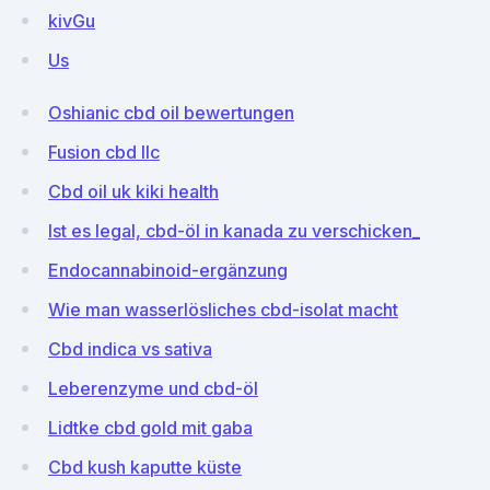
kivGu
Us
Oshianic cbd oil bewertungen
Fusion cbd llc
Cbd oil uk kiki health
Ist es legal, cbd-öl in kanada zu verschicken_
Endocannabinoid-ergänzung
Wie man wasserlösliches cbd-isolat macht
Cbd indica vs sativa
Leberenzyme und cbd-öl
Lidtke cbd gold mit gaba
Cbd kush kaputte küste