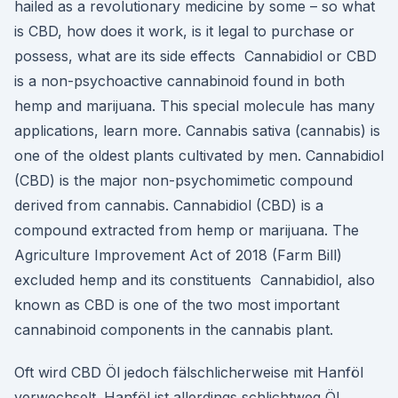
hailed as a revolutionary medicine by some – so what
is CBD, how does it work, is it legal to purchase or
possess, what are its side effects Cannabidiol or CBD
is a non-psychoactive cannabinoid found in both
hemp and marijuana. This special molecule has many
applications, learn more. Cannabis sativa (cannabis) is
one of the oldest plants cultivated by men. Cannabidiol
(CBD) is the major non-psychomimetic compound
derived from cannabis. Cannabidiol (CBD) is a
compound extracted from hemp or marijuana. The
Agriculture Improvement Act of 2018 (Farm Bill)
excluded hemp and its constituents Cannabidiol, also
known as CBD is one of the two most important
cannabinoid components in the cannabis plant.
Oft wird CBD Öl jedoch fälschlicherweise mit Hanföl
verwechselt. Hanföl ist allerdings schlichtweg Öl,