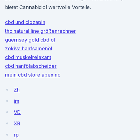
bietet Cannabidiol wertvolle Vorteile.
cbd und clozapin
thc natural line größenrechner
guernsey gold cbd öl
zokiva hanfsamenöl
cbd muskelrelaxant
cbd hanfölabscheider
mein cbd store apex nc
Zh
im
VD
XR
rp