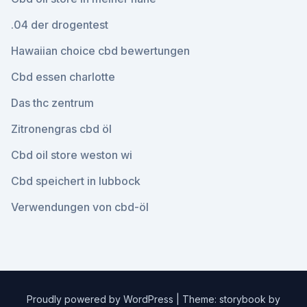
.04 der drogentest
Hawaiian choice cbd bewertungen
Cbd essen charlotte
Das thc zentrum
Zitronengras cbd öl
Cbd oil store weston wi
Cbd speichert in lubbock
Verwendungen von cbd-öl
Proudly powered by WordPress
|
Theme: storybook by