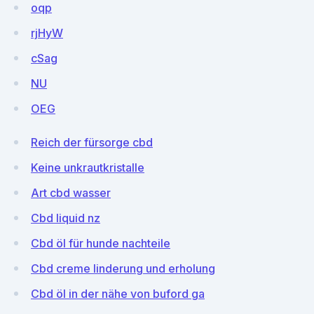
oqp
rjHyW
cSag
NU
OEG
Reich der fürsorge cbd
Keine unkrautkristalle
Art cbd wasser
Cbd liquid nz
Cbd öl für hunde nachteile
Cbd creme linderung und erholung
Cbd öl in der nähe von buford ga