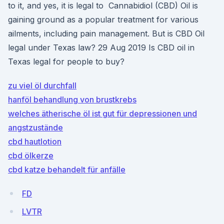
to it, and yes, it is legal to Cannabidiol (CBD) Oil is
gaining ground as a popular treatment for various
ailments, including pain management. But is CBD Oil
legal under Texas law? 29 Aug 2019 Is CBD oil in
Texas legal for people to buy?
zu viel öl durchfall
hanföl behandlung von brustkrebs
welches ätherische öl ist gut für depressionen und
angstzustände
cbd hautlotion
cbd ölkerze
cbd katze behandelt für anfälle
FD
LVTR