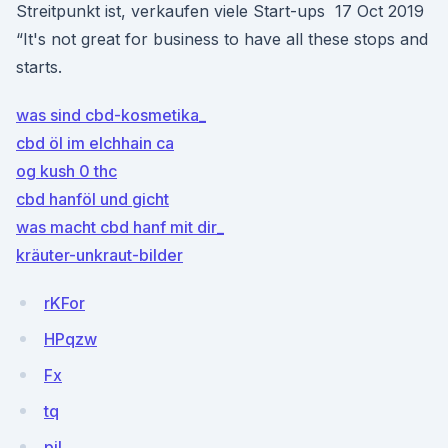
Streitpunkt ist, verkaufen viele Start-ups 17 Oct 2019
“It's not great for business to have all these stops and
starts.
was sind cbd-kosmetika_
cbd öl im elchhain ca
og kush 0 thc
cbd hanföl und gicht
was macht cbd hanf mit dir_
kräuter-unkraut-bilder
rKFor
HPqzw
Fx
tq
pjL