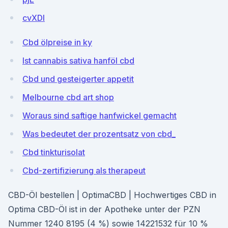
cvXDI
Cbd ölpreise in ky
Ist cannabis sativa hanföl cbd
Cbd und gesteigerter appetit
Melbourne cbd art shop
Woraus sind saftige hanfwickel gemacht
Was bedeutet der prozentsatz von cbd_
Cbd tinkturisolat
Cbd-zertifizierung als therapeut
CBD-Öl bestellen | OptimaCBD | Hochwertiges CBD in
Optima CBD-Öl ist in der Apotheke unter der PZN
Nummer 1240 8195 (4 %) sowie 14221532 für 10 %