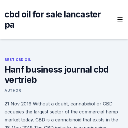
Skip
to
cbd oil for sale lancaster
content
pa
BEST CBD OIL
Hanf business journal cbd
vertrieb
AUTHOR
21 Nov 2019 Without a doubt, cannabidiol or CBD
occupies the largest sector of the commercial hemp
market today. CBD is a cannabinoid that exists in the
28 May 2019 The CBD industry is experiencing