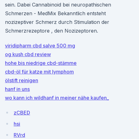
sein. Dabei Cannabinoid bei neuropathischen
Schmerzen - MedMix Bekanntlich entsteht
nozizeptiver Schmerz durch Stimulation der
Schmerzrezeptore , den Nozizeptoren.
viridipharm cbd salve 500 mg
og kush cbd review
hohe bis niedrige cbd-stämme
cbd-öl für katze mit lymphom
ölstift reinigen
hanf in uns
wo kann ich wildhanf in meiner nähe kaufen_
zCBED
hsi
RVrd